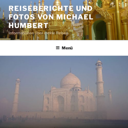
Zum
REISEBERICHTE UND
Inhalt
FOTOS VON MICHAEL
springen
HUMBERT
Informationen über meine Reisen
Menü