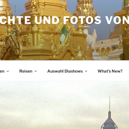
ICHTE UND FOTOS VO
sen
en
Reisen
Auswahl Diashows
What’s New?