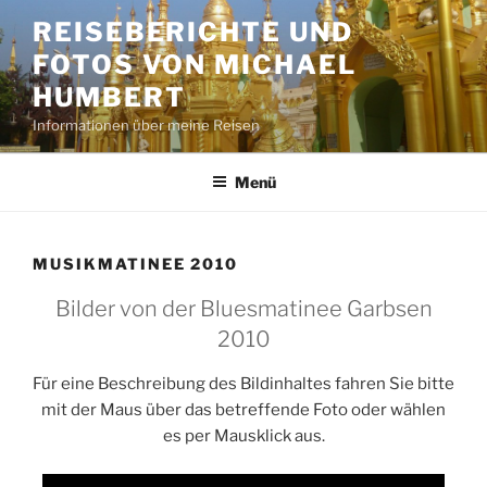
Zum
REISEBERICHTE UND
Inhalt
FOTOS VON MICHAEL
springen
HUMBERT
Informationen über meine Reisen
Menü
MUSIKMATINEE 2010
Bilder von der Bluesmatinee Garbsen
2010
Für eine Beschreibung des Bildinhaltes fahren Sie bitte
mit der Maus über das betreffende Foto oder wählen
es per Mausklick aus.