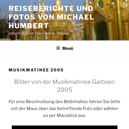
Zum
REISEBERICHTE UND
Inhalt
FOTOS VON MICHAEL
springen
HUMBERT
Informationen über meine Reisen
Menü
MUSIKMATINEE 2005
Bilder von der Musikmatinee Garbsen
2005
Für eine Beschreibung des Bildinhaltes fahren Sie bitte
mit der Maus über das betreffende Foto oder wählen
es per Mausklick aus.