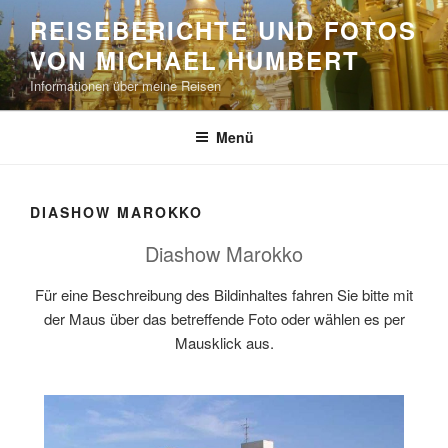
Zum
REISEBERICHTE UND FOTOS
Inhalt
VON MICHAEL HUMBERT
springen
Informationen über meine Reisen
Menü
DIASHOW MAROKKO
Diashow Marokko
Für eine Beschreibung des Bildinhaltes fahren Sie bitte mit
der Maus über das betreffende Foto oder wählen es per
Mausklick aus.