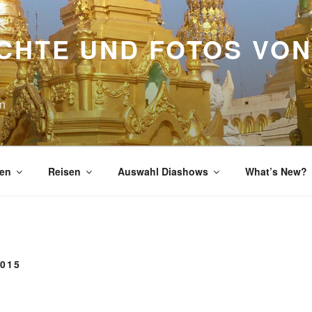
CHTE UND FOTOS VON
en
en
Reisen
Auswahl Diashows
What’s New?
015