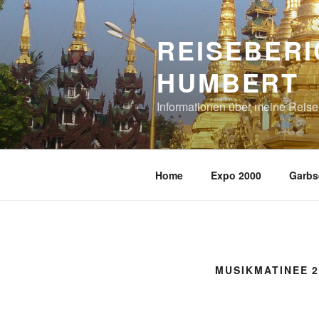
Zum
Inhalt
REISEBERI
springen
HUMBERT
Informationen über meine Reis
Home
Expo 2000
Garbs
MUSIKMATINEE 2