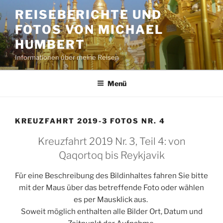
Zum
REISEBERICHTE UND
Inhalt
FOTOS VON MICHAEL
springen
HUMBERT
Informationen über meine Reisen
Menü
KREUZFAHRT 2019-3 FOTOS NR. 4
Kreuzfahrt 2019 Nr. 3, Teil 4: von
Qaqortoq bis Reykjavik
Für eine Beschreibung des Bildinhaltes fahren Sie bitte
mit der Maus über das betreffende Foto oder wählen
es per Mausklick aus.
Soweit möglich enthalten alle Bilder Ort, Datum und