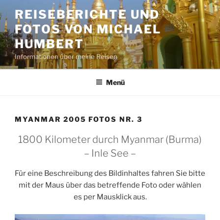
Zum
REISEBERICHTE UND
Inhalt
FOTOS VON MICHAEL
springen
HUMBERT
Informationen über meine Reisen
Menü
MYANMAR 2005 FOTOS NR. 3
1800 Kilometer durch Myanmar (Burma)
– Inle See –
Für eine Beschreibung des Bildinhaltes fahren Sie bitte
mit der Maus über das betreffende Foto oder wählen
es per Mausklick aus.