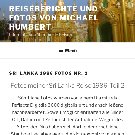
Zum
REISEBERICHTE UND
Inhalt
FOTOS VON MICHAEL
springen
HUMBERT
Informationen über meine Reisen
Menü
SRI LANKA 1986 FOTOS NR. 2
Fotos meiner Sri Lanka Reise 1986, Teil 2
Sämtliche Fotos wurden von einem Dia mittels
Reflecta Digitdia 3600 digitalisiert und anschließend
nachbearbeitet. Soweit möglich enthalten alle Bilder
Ort, Datum und Zeitpunkt der Aufnahme. Wegen des
Alters der Dias haben sich dort leider erhebliche
Staubpartikel abgelagert, die sich sowohl vor als auch