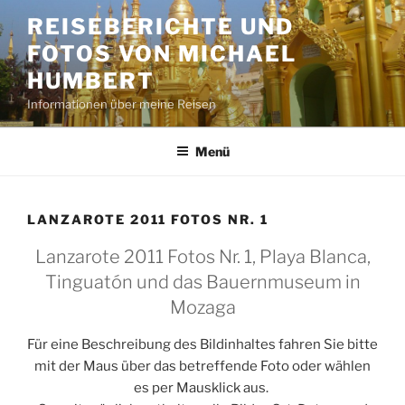
Zum
REISEBERICHTE UND
Inhalt
FOTOS VON MICHAEL
springen
HUMBERT
Informationen über meine Reisen
Menü
LANZAROTE 2011 FOTOS NR. 1
Lanzarote 2011 Fotos Nr. 1, Playa Blanca,
Tinguatón und das Bauernmuseum in
Mozaga
Für eine Beschreibung des Bildinhaltes fahren Sie bitte
mit der Maus über das betreffende Foto oder wählen
es per Mausklick aus.