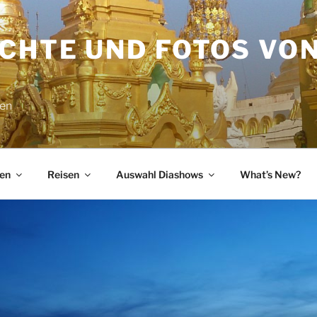
ICHTE UND FOTOS VO
sen
en
Reisen
Auswahl Diashows
What’s New?