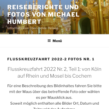
Zum
REISEBERICHTE UND
Inhalt
FOTOS VON MICHAEL
springen
HUMBERT
Informationen über meine Reisen
Menü
FLUSSKREUZFAHRT 2022-2 FOTOS NR. 1
Flusskreuzfahrt 2022 Nr. 2, Teil 1: von Köln
auf Rhein und Mosel bis Cochem
Für eine Beschreibung des Bildinhaltes fahren Sie bitte
mit der Maus über das betreffende Foto oder wählen
es per Mausklick aus.
Soweit möglich enthalten alle Bilder Ort, Datum und