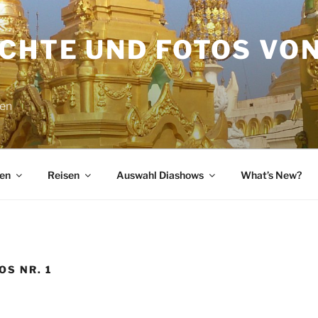
ICHTE UND FOTOS VO
sen
en
Reisen
Auswahl Diashows
What’s New?
OS NR. 1