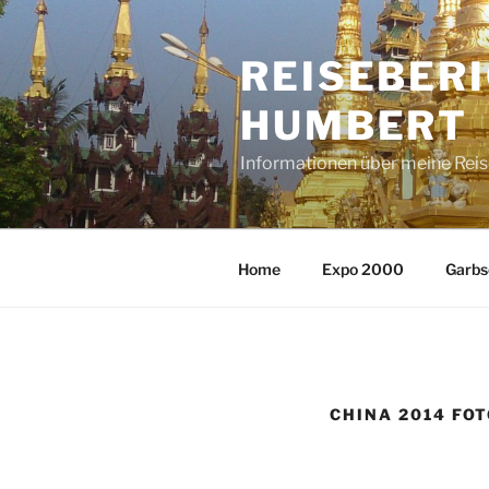
Zum
Inhalt
REISEBER
springen
HUMBERT
Informationen über meine Rei
Home
Expo 2000
Garbs
CHINA 2014 FOT