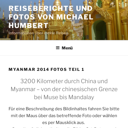
Zum
REISEBERICHTE UND
Inhalt
FOTOS VON MICHAEL
springen
HUMBERT
Informationen über meine Reisen
Menü
MYANMAR 2014 FOTOS TEIL 1
3200 Kilometer durch China und
Myanmar – von der chinesischen Grenze
bei Muse bis Mandalay
Für eine Beschreibung des Bildinhaltes fahren Sie bitte
mit der Maus über das betreffende Foto oder wählen
es per Mausklick aus.