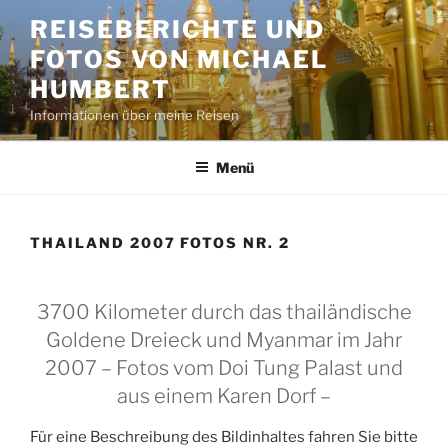
Zum
REISEBERICHTE UND
Inhalt
FOTOS VON MICHAEL
springen
HUMBERT
Informationen über meine Reisen
Menü
THAILAND 2007 FOTOS NR. 2
3700 Kilometer durch das thailändische
Goldene Dreieck und Myanmar im Jahr
2007 – Fotos vom Doi Tung Palast und
aus einem Karen Dorf –
Für eine Beschreibung des Bildinhaltes fahren Sie bitte