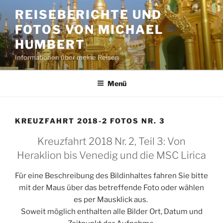
Zum
REISEBERICHTE UND
Inhalt
FOTOS VON MICHAEL
springen
HUMBERT
Informationen über meine Reisen
Menü
KREUZFAHRT 2018-2 FOTOS NR. 3
Kreuzfahrt 2018 Nr. 2, Teil 3: Von
Heraklion bis Venedig und die MSC Lirica
Für eine Beschreibung des Bildinhaltes fahren Sie bitte
mit der Maus über das betreffende Foto oder wählen
es per Mausklick aus.
Soweit möglich enthalten alle Bilder Ort, Datum und