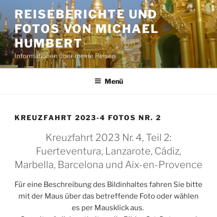
Zum
REISEBERICHTE UND
Inhalt
FOTOS VON MICHAEL
springen
HUMBERT
Informationen über meine Reisen
Menü
KREUZFAHRT 2023-4 FOTOS NR. 2
Kreuzfahrt 2023 Nr. 4, Teil 2:
Fuerteventura, Lanzarote, Cádiz,
Marbella, Barcelona und Aix-en-Provence
Für eine Beschreibung des Bildinhaltes fahren Sie bitte
mit der Maus über das betreffende Foto oder wählen
es per Mausklick aus.