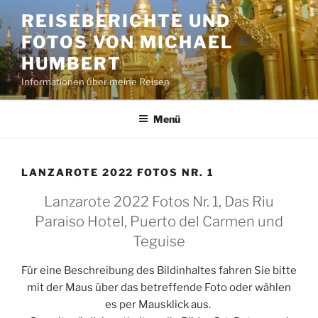
Zum
REISEBERICHTE UND
Inhalt
FOTOS VON MICHAEL
springen
HUMBERT
Informationen über meine Reisen
Menü
LANZAROTE 2022 FOTOS NR. 1
Lanzarote 2022 Fotos Nr. 1, Das Riu
Paraiso Hotel, Puerto del Carmen und
Teguise
Für eine Beschreibung des Bildinhaltes fahren Sie bitte
mit der Maus über das betreffende Foto oder wählen
es per Mausklick aus.