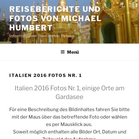
Zum
REISEBERICHTE UND
Inhalt
FOTOS VON MICHAEL
springen
HUMBERT
Informationen über meine Reisen
Menü
ITALIEN 2016 FOTOS NR. 1
Italien 2016 Fotos Nr. 1, einige Orte am
Gardasee
Für eine Beschreibung des Bildinhaltes fahren Sie bitte
mit der Maus über das betreffende Foto oder wählen
es per Mausklick aus.
Soweit möglich enthalten alle Bilder Ort, Datum und