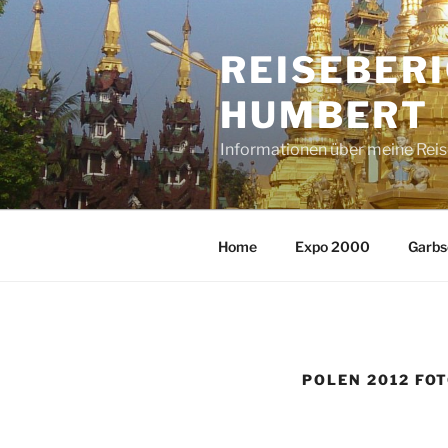
Zum
Inhalt
REISEBER
springen
HUMBERT
Informationen über meine Rei
Home
Expo 2000
Garbs
POLEN 2012 FOT