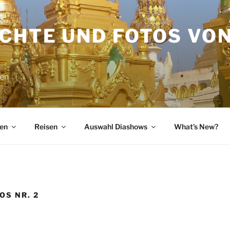
ICHTE UND FOTOS VO
sen
en
Reisen
Auswahl Diashows
What’s New?
OS NR. 2