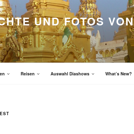
CHTE UND FOTOS VON
en
en
Reisen
Auswahl Diashows
What’s New?
EST