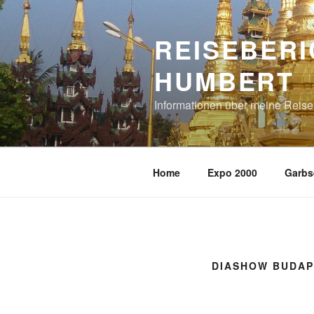
Zum
Inhalt
REISEBERI
springen
HUMBERT
Informationen über meine Reis
Home
Expo 2000
Garbs
DIASHOW BUDAP