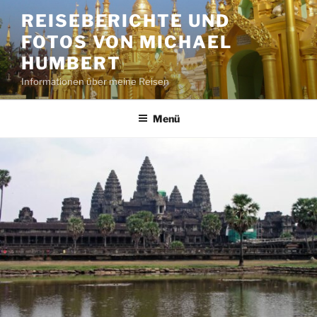
Zum
REISEBERICHTE UND
Inhalt
FOTOS VON MICHAEL
springen
HUMBERT
Informationen über meine Reisen
Menü