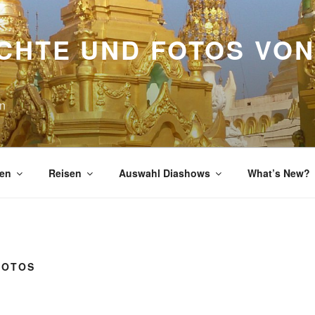
CHTE UND FOTOS VON
en
en
Reisen
Auswahl Diashows
What’s New?
FOTOS