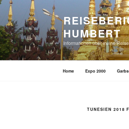
Zum
Inhalt
REISEBERI
springen
HUMBERT
Informationen über meine Reis
Home
Expo 2000
Garbs
TUNESIEN 2018 