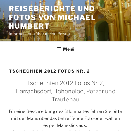
Zum
REISEBERICHTE UND
Inhalt
FOTOS VON MICHAEL
springen
HUMBERT
Informationen über meine Reisen
Menü
TSCHECHIEN 2012 FOTOS NR. 2
Tschechien 2012 Fotos Nr. 2,
Harrachsdorf, Hohenelbe, Petzer und
Trautenau
Für eine Beschreibung des Bildinhaltes fahren Sie bitte
mit der Maus über das betreffende Foto oder wählen
es per Mausklick aus.