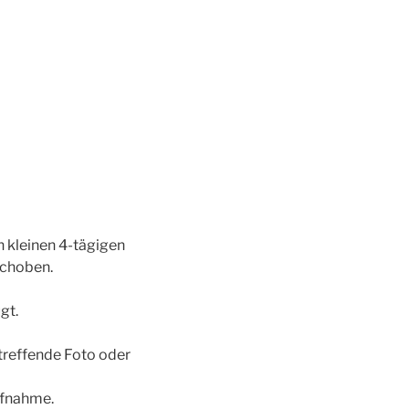
en kleinen 4-tägigen
schoben.
gt.
etreffende Foto oder
ufnahme.