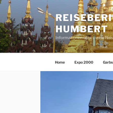
Zum
Inhalt
REISEBER
springen
HUMBERT
Informationen über meine Rei
Home
Expo 2000
Garbs