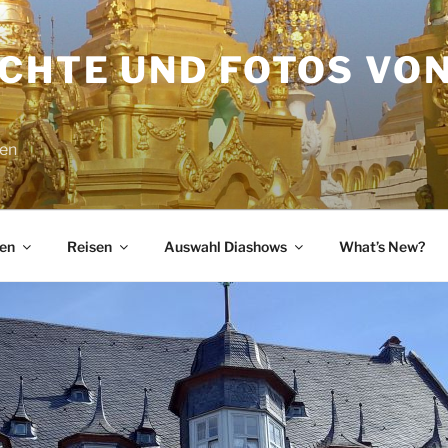
ICHTE UND FOTOS VO
sen
en
Reisen
Auswahl Diashows
What’s New?