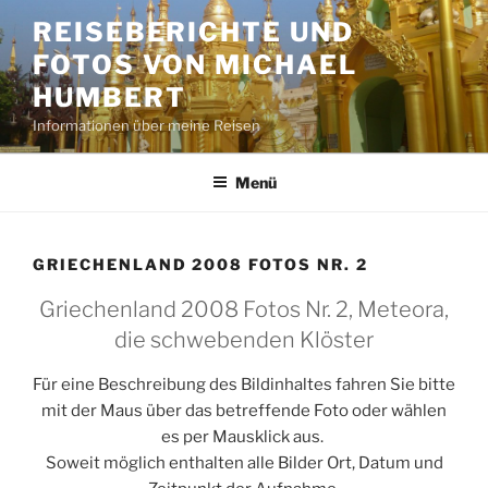
Zum
REISEBERICHTE UND
Inhalt
FOTOS VON MICHAEL
springen
HUMBERT
Informationen über meine Reisen
Menü
GRIECHENLAND 2008 FOTOS NR. 2
Griechenland 2008 Fotos Nr. 2, Meteora,
die schwebenden Klöster
Für eine Beschreibung des Bildinhaltes fahren Sie bitte
mit der Maus über das betreffende Foto oder wählen
es per Mausklick aus.
Soweit möglich enthalten alle Bilder Ort, Datum und