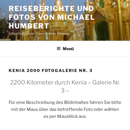
Zum
REISEBERICHTE UND
Inhalt
FOTOS VON MICHAEL
springen
HUMBERT
Informationen über meine Reisen
Menü
KENIA 2000 FOTOGALERIE NR. 3
2200 Kilometer durch Kenia – Galerie Nr.
3 –
Für eine Beschreibung des Bildinhaltes fahren Sie bitte
mit der Maus über das betreffende Foto oder wählen
es per Mausklick aus.