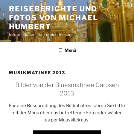
Zum
REISEBERICHTE UND
Inhalt
FOTOS VON MICHAEL
springen
HUMBERT
Informationen über meine Reisen
Menü
MUSIKMATINEE 2013
Bilder von der Bluesmatinee Garbsen
2013
Für eine Beschreibung des Bildinhaltes fahren Sie bitte
mit der Maus über das betreffende Foto oder wählen
es per Mausklick aus.