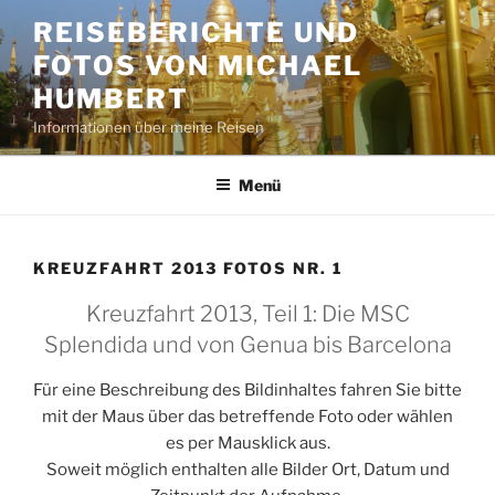
Zum
REISEBERICHTE UND
Inhalt
FOTOS VON MICHAEL
springen
HUMBERT
Informationen über meine Reisen
Menü
KREUZFAHRT 2013 FOTOS NR. 1
Kreuzfahrt 2013, Teil 1: Die MSC
Splendida und von Genua bis Barcelona
Für eine Beschreibung des Bildinhaltes fahren Sie bitte
mit der Maus über das betreffende Foto oder wählen
es per Mausklick aus.
Soweit möglich enthalten alle Bilder Ort, Datum und