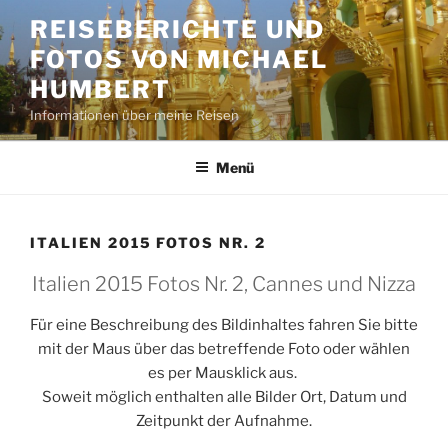
Zum
REISEBERICHTE UND
Inhalt
FOTOS VON MICHAEL
springen
HUMBERT
Informationen über meine Reisen
Menü
ITALIEN 2015 FOTOS NR. 2
Italien 2015 Fotos Nr. 2, Cannes und Nizza
Für eine Beschreibung des Bildinhaltes fahren Sie bitte
mit der Maus über das betreffende Foto oder wählen
es per Mausklick aus.
Soweit möglich enthalten alle Bilder Ort, Datum und
Zeitpunkt der Aufnahme.