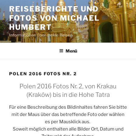
Zum
REISEBERICHTE UND
Inhalt
FOTOS VON MICHAEL
springen
HUMBERT
Informationen über meine Reisen
Menü
POLEN 2016 FOTOS NR. 2
Polen 2016 Fotos Nr. 2, von Krakau
(Kraków) bis in die Hohe Tatra
Für eine Beschreibung des Bildinhaltes fahren Sie bitte
mit der Maus über das betreffende Foto oder wählen
es per Mausklick aus.
Soweit möglich enthalten alle Bilder Ort, Datum und