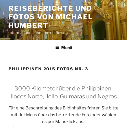
Zum
REISEBERICHTE UND
Inhalt
FOTOS VON MICHAEL
springen
HUMBERT
Informationen über meine Reisen
Menü
PHILIPPINEN 2015 FOTOS NR. 3
3000 Kilometer über die Philippinen:
Ilocos Norte, Iloilo, Guimaras und Negros
Für eine Beschreibung des Bildinhaltes fahren Sie bitte
mit der Maus über das betreffende Foto oder wählen
es per Mausklick aus.