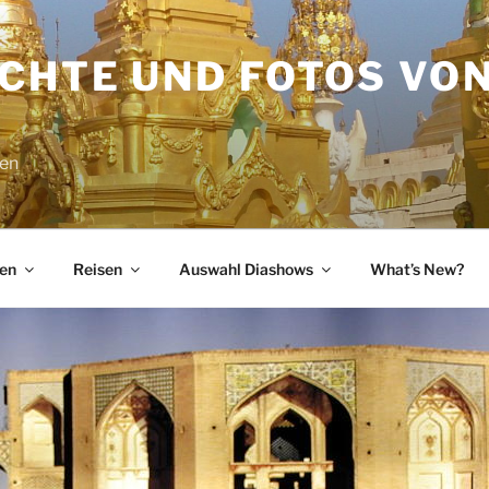
ICHTE UND FOTOS VO
sen
en
Reisen
Auswahl Diashows
What’s New?