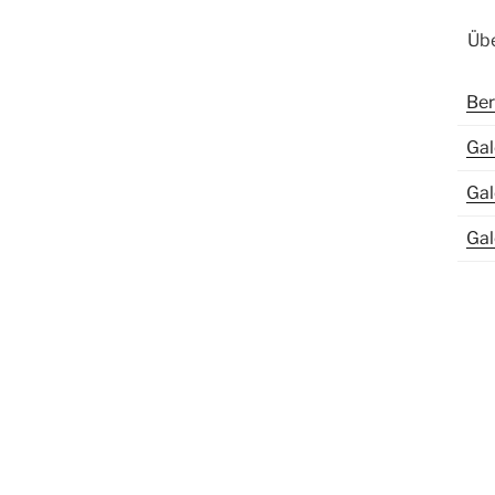
Übe
Ber
Gal
Gal
Gal