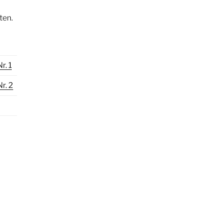
ten.
r. 1
r. 2