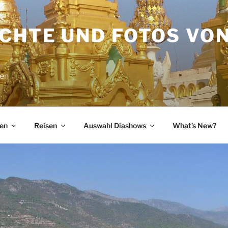
ICHTE UND FOTOS VO
sen
en
Reisen
Auswahl Diashows
What’s New?