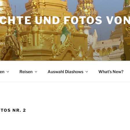
ICHTE UND FOTOS VO
sen
en
Reisen
Auswahl Diashows
What’s New?
OTOS NR. 2