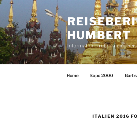
Zum
Inhalt
REISEBER
springen
HUMBERT
Informationen über meine Rei
Home
Expo 2000
Garbs
ITALIEN 2016 F