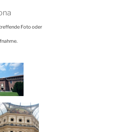
rona
etreffende Foto oder
ufnahme.