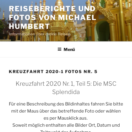
Zum
REISEBERICHTE UND
Inhalt
FOTOS VON MICHAEL
springen
HUMBERT
Informationen über meine Reisen
Menü
KREUZFAHRT 2020-1 FOTOS NR. 5
Kreuzfahrt 2020 Nr. 1, Teil 5: Die MSC
Splendida
Für eine Beschreibung des Bildinhaltes fahren Sie bitte
mit der Maus über das betreffende Foto oder wählen
es per Mausklick aus.
Soweit möglich enthalten alle Bilder Ort, Datum und