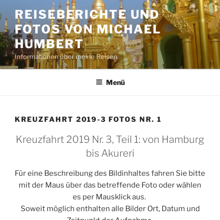
Zum
REISEBERICHTE UND
Inhalt
FOTOS VON MICHAEL
springen
HUMBERT
Informationen über meine Reisen
Menü
KREUZFAHRT 2019-3 FOTOS NR. 1
Kreuzfahrt 2019 Nr. 3, Teil 1: von Hamburg
bis Akureri
Für eine Beschreibung des Bildinhaltes fahren Sie bitte
mit der Maus über das betreffende Foto oder wählen
es per Mausklick aus.
Soweit möglich enthalten alle Bilder Ort, Datum und