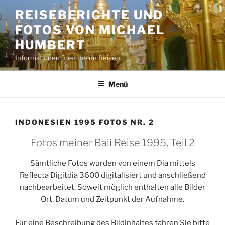
Zum
REISEBERICHTE UND
Inhalt
FOTOS VON MICHAEL
springen
HUMBERT
Informationen über meine Reisen
Menü
INDONESIEN 1995 FOTOS NR. 2
Fotos meiner Bali Reise 1995, Teil 2
Sämtliche Fotos wurden von einem Dia mittels
Reflecta Digitdia 3600 digitalisiert und anschließend
nachbearbeitet. Soweit möglich enthalten alle Bilder
Ort, Datum und Zeitpunkt der Aufnahme.
Für eine Beschreibung des Bildinhaltes fahren Sie bitte