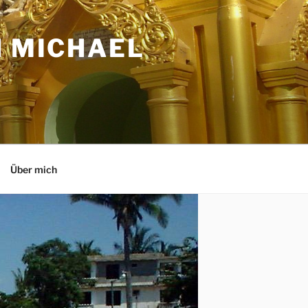
N MICHAEL
Über mich