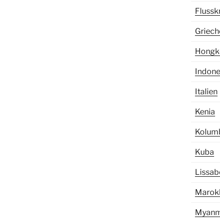
Flussk
Griech
Hongk
Indones
Italien
Kenia
Kolumb
Kuba
Lissab
Marok
Myanm