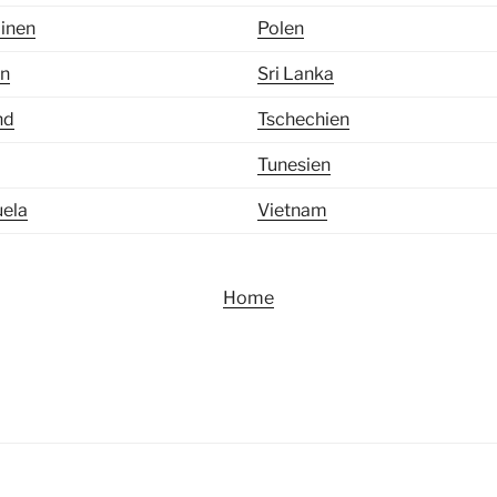
pinen
Polen
en
Sri Lanka
nd
Tschechien
Tunesien
ela
Vietnam
Home