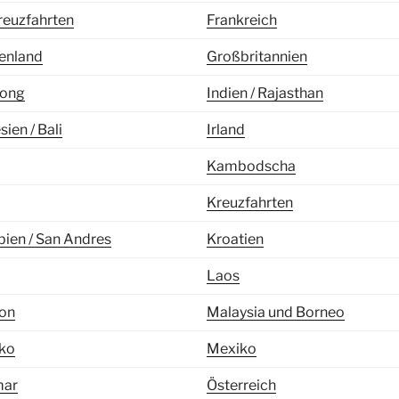
reuzfahrten
Frankreich
enland
Großbritannien
ong
Indien / Rajasthan
ien / Bali
Irland
Kambodscha
Kreuzfahrten
ien / San Andres
Kroatien
Laos
on
Malaysia und Borneo
ko
Mexiko
ar
Österreich