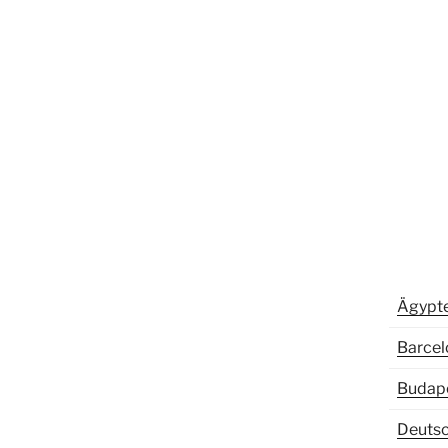
Ägypt
Barcel
Budap
Deuts