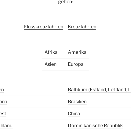
geben:
Flusskreuzfahrten
Kreuzfahrten
Afrika
Amerika
Asien
Europa
en
Baltikum (Estland, Lettland, 
ona
Brasilien
est
China
chland
Dominikanische Republik