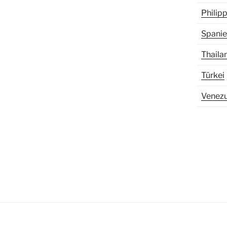
Philip
Spani
Thaila
Türkei
Venezu