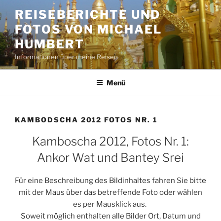
Zum
REISEBERICHTE UND
Inhalt
FOTOS VON MICHAEL
springen
HUMBERT
Informationen über meine Reisen
Menü
KAMBODSCHA 2012 FOTOS NR. 1
Kamboscha 2012, Fotos Nr. 1:
Ankor Wat und Bantey Srei
Für eine Beschreibung des Bildinhaltes fahren Sie bitte
mit der Maus über das betreffende Foto oder wählen
es per Mausklick aus.
Soweit möglich enthalten alle Bilder Ort, Datum und