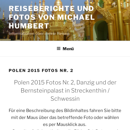
Zum
REISEBERICHTE UND
Inhalt
FOTOS VON MICHAEL
springen
HUMBERT
Informationen über meine Reisen
Menü
POLEN 2015 FOTOS NR. 2
Polen 2015 Fotos Nr. 2, Danzig und der
Bernsteinpalast in Streckenthin /
Schwessin
Für eine Beschreibung des Bildinhaltes fahren Sie bitte
mit der Maus über das betreffende Foto oder wählen
es per Mausklick aus.