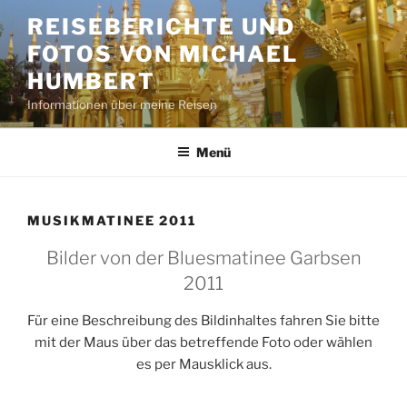
Zum
REISEBERICHTE UND
Inhalt
FOTOS VON MICHAEL
springen
HUMBERT
Informationen über meine Reisen
Menü
MUSIKMATINEE 2011
Bilder von der Bluesmatinee Garbsen
2011
Für eine Beschreibung des Bildinhaltes fahren Sie bitte
mit der Maus über das betreffende Foto oder wählen
es per Mausklick aus.