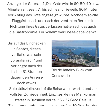
Anzeige der Gates auf „Das Gate wird in 60, 50, 40 usw.
Minuten angezeigt“, bis schließlich jeweils 60 Minuten
vor Abflug das Gate angezeigt wurde. Nachdem so alle
Fluggäste nach und nach den zentralen Bereich in
Richtung ihres Gates verlassen hatten schloss auch
die Gastronomie. Ein Schelm wer Böses dabei denkt.
Bis auf das Einchecken
in Santos, dieses
verlief etwas sehr
„brasilianisch“ und
verlangte nach der
Rio de Janeiro, Blick vom
bisher 31 Stunden
Corcovado
dauernden Anreise
doch etwas
Selbstdisziplin, verlief die Reise wie erwartet und zur
vollsten Zufriedenheit. Einziges kleines Manko, man
startet in Brasilien bei ca. 35 – 37 Grad Celsius
Tagestemperatur um sich dann auf ca. 10 Grad bei der