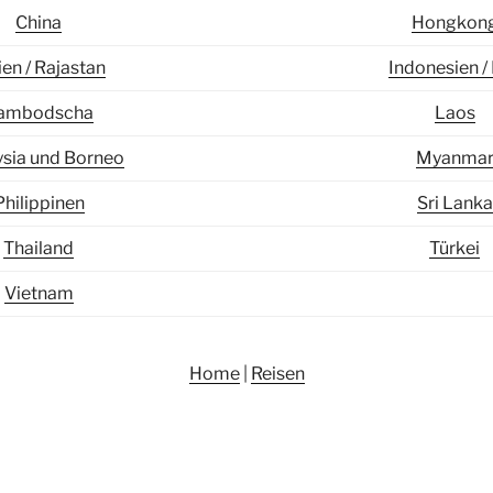
China
Hongkon
ien / Rajastan
Indonesien / 
ambodscha
Laos
sia und Borneo
Myanma
Philippinen
Sri Lanka
Thailand
Türkei
Vietnam
Home
|
Reisen