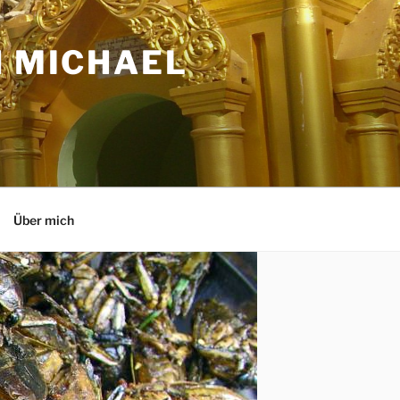
N MICHAEL
Über mich