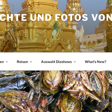
ICHTE UND FOTOS VO
sen
en
Reisen
Auswahl Diashows
What’s New?