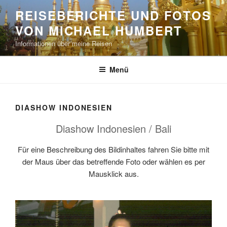
Zum
REISEBERICHTE UND FOTOS
Inhalt
VON MICHAEL HUMBERT
springen
Informationen über meine Reisen
Menü
DIASHOW INDONESIEN
Diashow Indonesien / Bali
Für eine Beschreibung des Bildinhaltes fahren Sie bitte mit
der Maus über das betreffende Foto oder wählen es per
Mausklick aus.