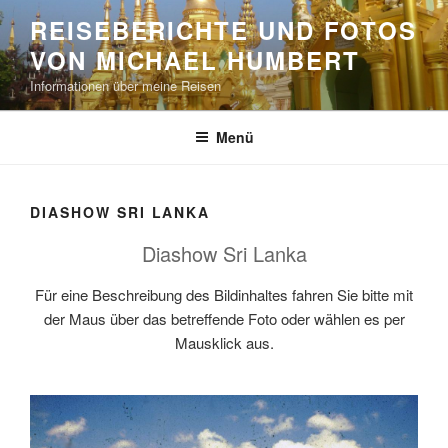
Zum
REISEBERICHTE UND FOTOS
Inhalt
VON MICHAEL HUMBERT
springen
Informationen über meine Reisen
Menü
DIASHOW SRI LANKA
Diashow Sri Lanka
Für eine Beschreibung des Bildinhaltes fahren Sie bitte mit
der Maus über das betreffende Foto oder wählen es per
Mausklick aus.