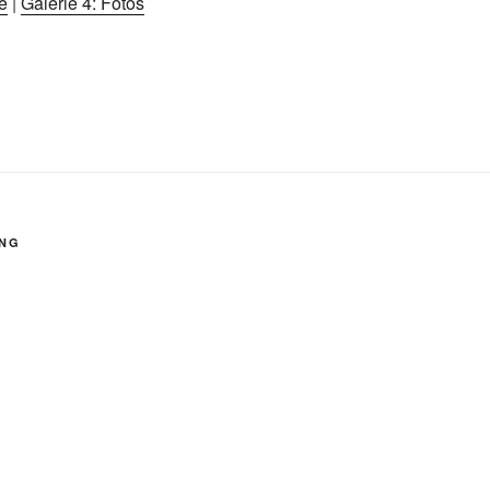
e
|
Galerie 4: Fotos
UNG