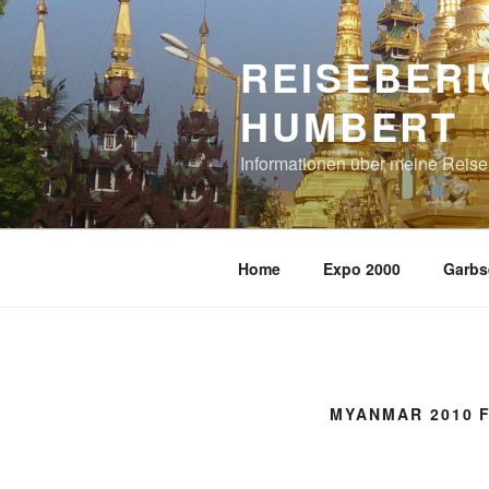
Zum
Inhalt
REISEBERI
springen
HUMBERT
Informationen über meine Reis
Home
Expo 2000
Garbs
MYANMAR 2010 F