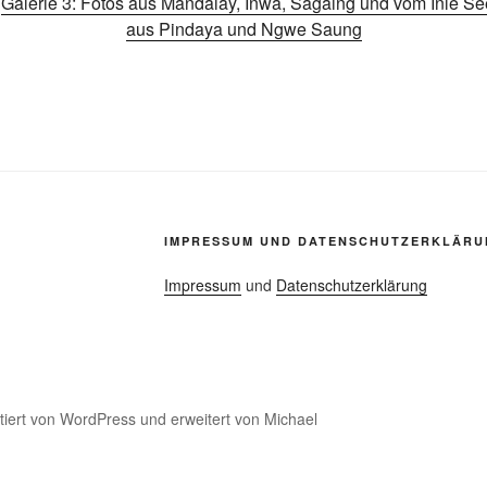
|
Galerie 3: Fotos aus Mandalay, Inwa, Sagaing und vom Inle Se
aus Pindaya und Ngwe Saung
IMPRESSUM UND DATENSCHUTZERKLÄR
Impressum
und
Datenschutzerklärung
ntiert von WordPress
und erweitert von Michael