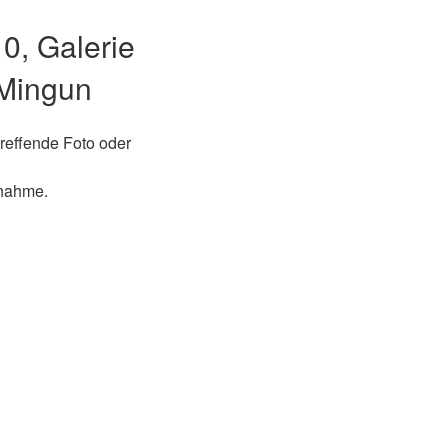
0, Galerie
 Mingun
treffende Foto oder
fnahme.