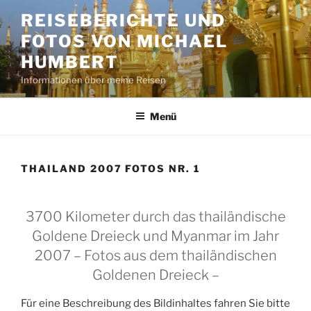
Zum
REISEBERICHTE UND
Inhalt
FOTOS VON MICHAEL
springen
HUMBERT
Informationen über meine Reisen
Menü
THAILAND 2007 FOTOS NR. 1
3700 Kilometer durch das thailändische
Goldene Dreieck und Myanmar im Jahr
2007 – Fotos aus dem thailändischen
Goldenen Dreieck –
Für eine Beschreibung des Bildinhaltes fahren Sie bitte